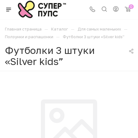
0
—
—
—
Главная страница
Каталог
Для самых маленьких
—
Ползунки и распашонки
Футболки 3 штуки «Silver kids”
Футболки 3 штуки
«Silver kids”