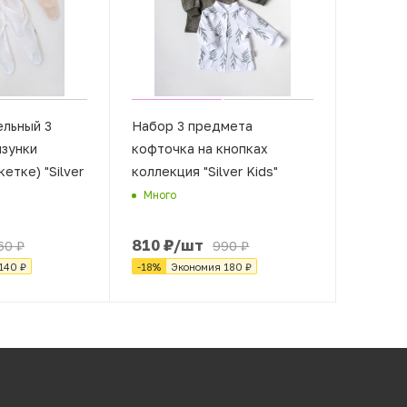
ельный 3
Набор 3 предмета
лзунки
кофточка на кнопках
етке) "Silver
коллекция "Silver Kids"
Много
810
₽
/шт
60
₽
990
₽
140
₽
-
18
%
Экономия
180
₽