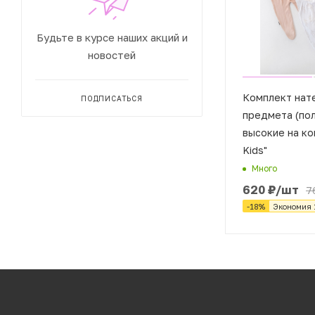
Будьте в курсе наших акций и
новостей
Комплект нат
ПОДПИСАТЬСЯ
предмета (по
высокие на кок
Kids"
Много
620
₽
/шт
7
-
18
%
Экономия