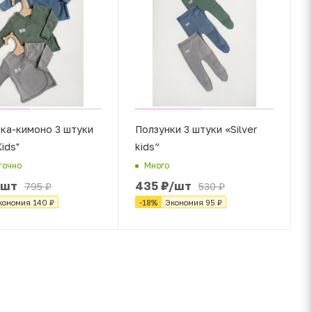
ка-кимоно 3 штуки
Ползунки 3 штуки «Silver
Kids"
kids”
точно
Много
/шт
435
₽
/шт
795
₽
530
₽
кономия
140
₽
-
18
%
Экономия
95
₽