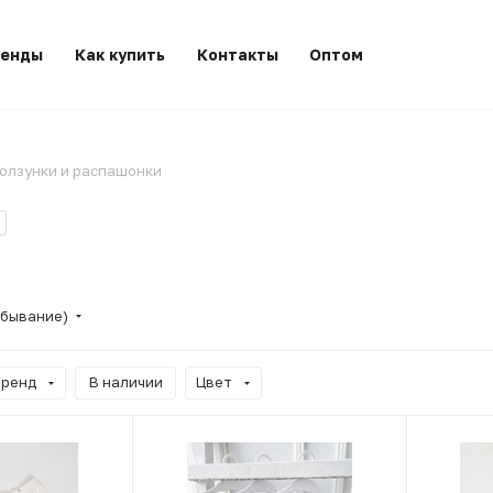
ренды
Как купить
Контакты
Оптом
олзунки и распашонки
убывание)
Бренд
В наличии
Цвет