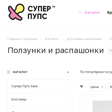
Каталог
Б
—
—
—
Главная страница
Каталог
Для самых маленьких
П
Ползунки и распашонки
6
По популярности (
КАТАЛОГ
Супер Пупс Sale
Цена
Костюмы