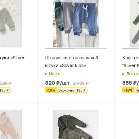
уки «Silver
Штанишки на завязках 3
Кофточ
штуки «Silver kids»
"Silver 
Много
Доста
820
₽
/шт
655
₽
 020
₽
1 005
₽
185
₽
-
18
%
Экономия
185
₽
-
18
%
Э