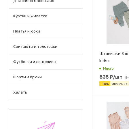
Для самых маленьких
Куртки и жилетки
Платья и юбки
Свитшоты и толстовки
Штанишки 3 шт
kids»
Футболки и лонгсливы
Много
835
₽
/шт
Шорты и брюки
1
-
18
%
Экономия
Халаты