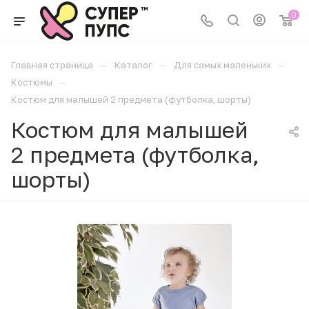
0
—
—
—
Главная страница
Каталог
Для самых маленьких
—
Костюмы
Костюм для малышей 2 предмета (футболка, шорты)
Костюм для малышей
2 предмета (футболка,
шорты)