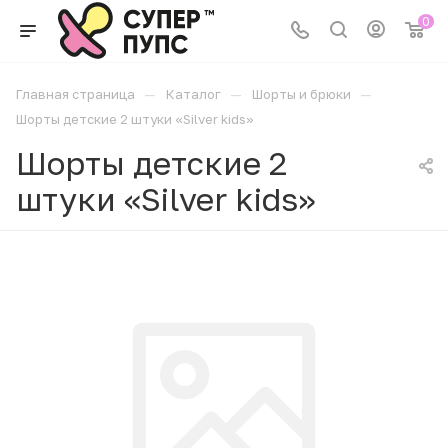
0
—
—
—
Главная страница
Каталог
Шорты и брюки
Шорты детские 2 штуки «Silver kids»
Шорты детские 2
штуки «Silver kids»