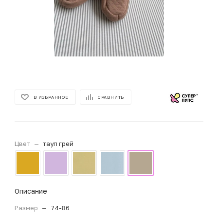
В ИЗБРАННОЕ
СРАВНИТЬ
Цвет
—
тауп грей
Описание
Размер
—
74-86