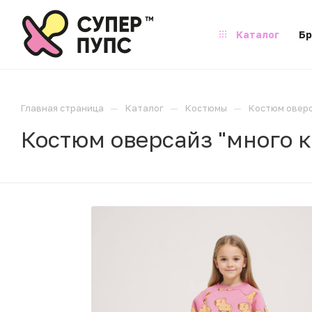
Каталог
Б
—
—
—
Главная страница
Каталог
Костюмы
Костюм оверс
Костюм оверсайз "много 