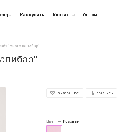
ренды
Как купить
Контакты
Оптом
айз "много капибар"
капибар"
В ИЗБРАННОЕ
СРАВНИТЬ
Цвет
—
Розовый