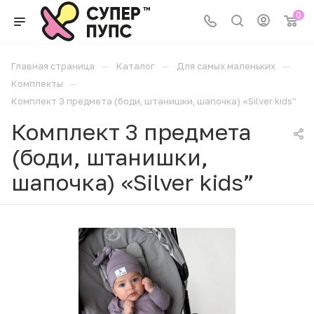
0
—
—
—
Главная страница
Каталог
Для самых маленьких
—
Комплекты
Комплект 3 предмета (боди, штанишки, шапочка) «Silver kids”
Комплект 3 предмета
(боди, штанишки,
шапочка) «Silver kids”